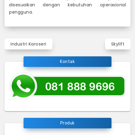
disesuaikan dengan kebutuhan operasional
pengguna.
Navigasi
Industri Karoseri
Skylift
pos
Kontak
Produk