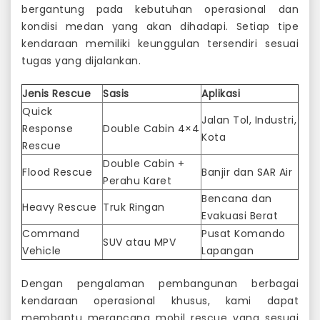
bergantung pada kebutuhan operasional dan
kondisi medan yang akan dihadapi. Setiap tipe
kendaraan memiliki keunggulan tersendiri sesuai
tugas yang dijalankan.
Jenis Rescue
Sasis
Aplikasi
Quick
Jalan Tol, Industri,
Response
Double Cabin 4×4
Kota
Rescue
Double Cabin +
Flood Rescue
Banjir dan SAR Air
Perahu Karet
Bencana dan
Heavy Rescue
Truk Ringan
Evakuasi Berat
Command
Pusat Komando
SUV atau MPV
Vehicle
Lapangan
Dengan pengalaman pembangunan berbagai
kendaraan operasional khusus, kami dapat
membantu merancang mobil rescue yang sesuai